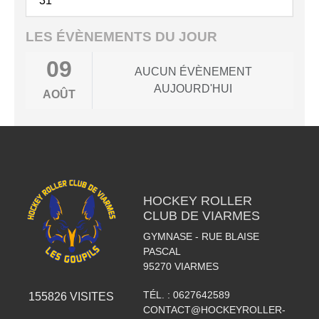
31
LES ÉVÈNEMENTS DU JOUR
09
AUCUN ÉVÈNEMENT
AUJOURD'HUI
AOÛT
HOCKEY ROLLER
CLUB DE VIARMES
GYMNASE - RUE BLAISE
PASCAL
95270
VIARMES
TÉL. :
0627642589
155826
VISITES
CONTACT@HOCKEYROLLER-