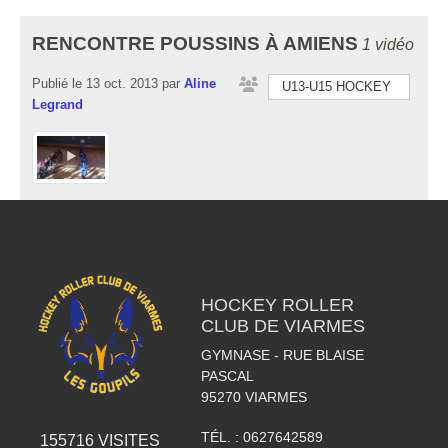
RENCONTRE POUSSINS À AMIENS
1 vidéo
Publié le
13 oct. 2013
par
Aline
U13-U15 HOCKEY
Legrand
HOCKEY ROLLER
CLUB DE VIARMES
GYMNASE - RUE BLAISE
PASCAL
95270
VIARMES
TÉL. :
0627642589
155716
VISITES