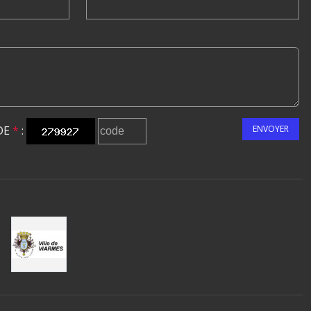
DE
*
:
ENVOYER