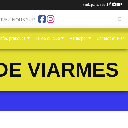
Participer au site :
UIVEZ NOUS SUR
Infos pratiques
La vie du club
Participer
Contact et Plan
DE VIARMES