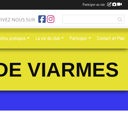
Participer au site :
UIVEZ NOUS SUR
Infos pratiques
La vie du club
Participer
Contact et Plan
DE VIARMES