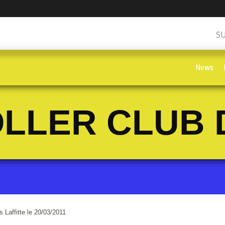
S
News
LLER CLUB 
Laffitte le 20/03/2011