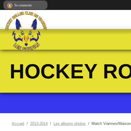
Panneau de gestion des cookies
Se connecter
HOCKEY RO
Accueil
2013-2014
Les albums photos
Match Viarmes/Maisons 