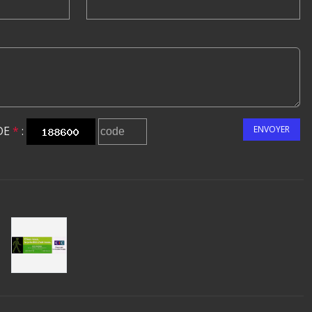
DE
*
:
ENVOYER