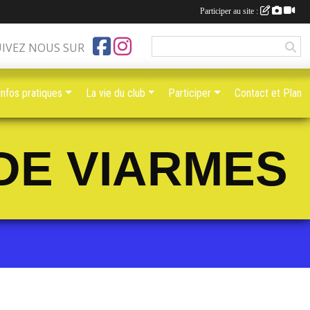
Participer au site :
UIVEZ NOUS SUR
Infos pratiques
La vie du club
Participer
Contact et Plan
DE VIARMES